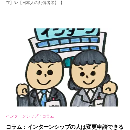
在】や【日本人の配偶者等】【...
-
U
行
政
書
士
事
務
所
インターンシップ
コラム
/
コラム：インターンシップの人は変更申請できる