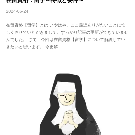
在留資格：留学～特徴と要件～
2024-06-24
b
y
在留資格【留学】とは いやはや、ここ最近ありがたいことに忙
A
しくさせていただきまして、すっかり記事の更新ができていませ
n
んでした。 さて、今回は在留資格【留学】について解説してい
d
きたいと思います。 今更解...
-
U
行
政
書
士
事
務
所