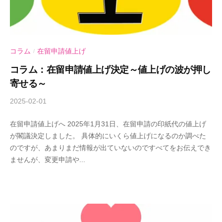
コラム
在留申請値上げ
/
コラム：在留申請値上げ決定～値上げの波が押し
寄せる～
2025-02-01
b
y
在留申請値上げへ 2025年1月31日、在留申請の印紙代の値上げ
A
が閣議決定しました。 具体的にいくら値上げになるのか調べた
n
のですが、あまりまだ情報が出ていないのですべてをお伝えでき
d
ませんが、変更申請や...
-
U
行
政
書
士