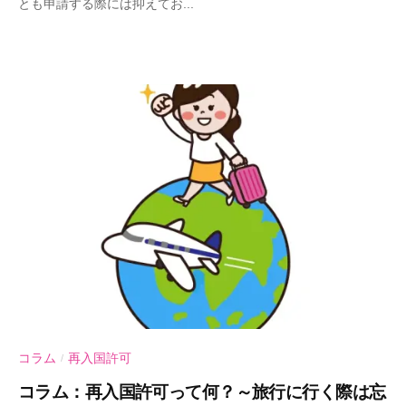
とも申請する際には抑えてお...
-
U
行
政
書
士
事
務
所
コラム
再入国許可
/
コラム：再入国許可って何？～旅行に行く際は忘