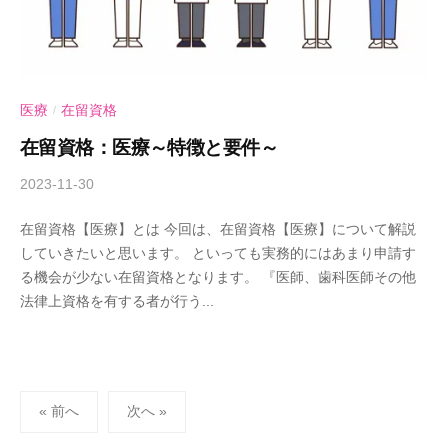
医療
在留資格
/
在留資格：医療～特徴と要件～
2023-11-30
b
y
在留資格【医療】とは 今回は、在留資格【医療】について解説
A
していきたいと思います。 といっても実務的にはあまり申請す
n
る機会が少ない在留資格となります。 『医師、歯科医師その他
d
法律上資格を有する者が行う...
-
U
行
政
投
書
« 前へ
次へ »
士
稿