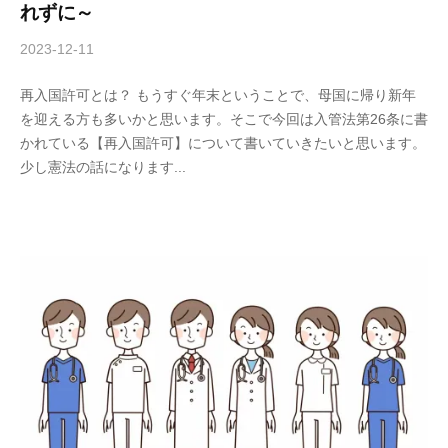
れずに～
2023-12-11
b
y
再入国許可とは？ もうすぐ年末ということで、母国に帰り新年
A
を迎える方も多いかと思います。そこで今回は入管法第26条に書
n
かれている【再入国許可】について書いていきたいと思います。
d
少し憲法の話になります...
-
U
行
政
書
士
事
務
所