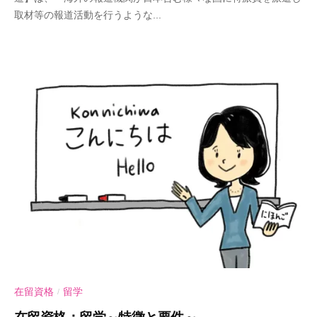
取材等の報道活動を行うような...
-
U
行
政
書
士
事
務
所
在留資格
留学
/