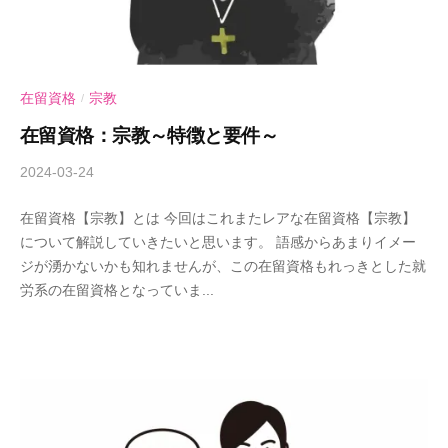
在留資格
宗教
/
在留資格：宗教～特徴と要件～
2024-03-24
b
y
在留資格【宗教】とは 今回はこれまたレアな在留資格【宗教】
A
について解説していきたいと思います。 語感からあまりイメー
n
ジが湧かないかも知れませんが、この在留資格もれっきとした就
d
労系の在留資格となっていま...
-
U
行
政
書
士
事