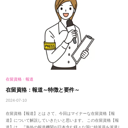
士
事
務
所
在留資格
報道
/
在留資格：報道～特徴と要件～
2024-07-10
b
y
在留資格【報道】とは さて、今回はマイナーな在留資格【報
A
道】について解説していきたいと思います。 この在留資格【報
n
道】は、『海外の報道機関が日本含む様々な国に特派員を派遣し
d