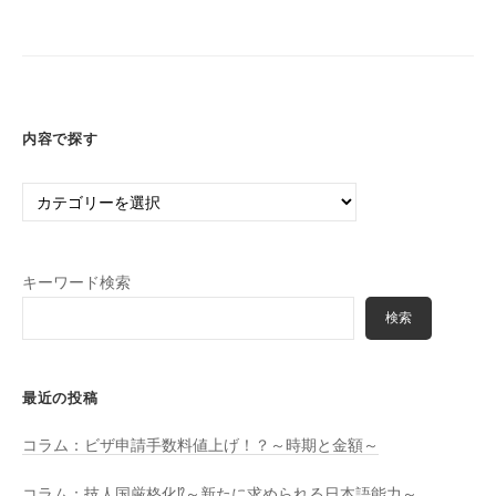
事
の
務
ペ
所
ー
ジ
送
内容で探す
り
内
容
で
探
キーワード検索
す
検索
最近の投稿
コラム：ビザ申請手数料値上げ！？～時期と金額～
コラム：技人国厳格化⁉～新たに求められる日本語能力～