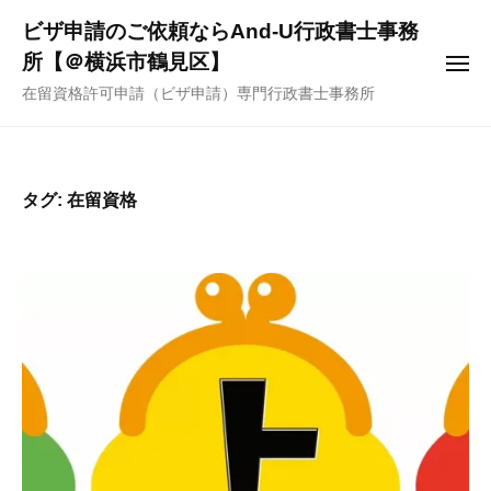
ー
コ
ビザ申請のご依頼ならAnd-U行政書士事務
ン
所【＠横浜市鶴見区】
メ
テ
ニ
在留資格許可申請（ビザ申請）専門行政書士事務所
ュ
ン
ー
ツ
へ
ス
タグ:
在留資格
キ
ッ
プ