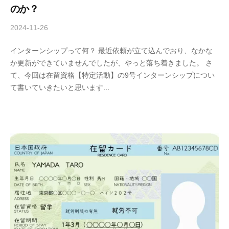
のか？
2024-11-26
b
y
インターンシップって何？ 最近依頼が立て込んでおり、なかな
A
か更新ができていませんでしたが、やっと落ち着きました。 さ
n
て、今回は在留資格【特定活動】の9号インターンシップについ
d
て書いていきたいと思います...
-
U
行
政
書
士
事
務
所