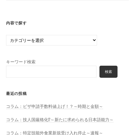
務
所
内容で探す
内
容
で
探
キーワード検索
す
検索
最近の投稿
コラム：ビザ申請手数料値上げ！？～時期と金額～
コラム：技人国厳格化⁉～新たに求められる日本語能力～
コラム：特定技能外食業新規受け入れ停止～速報～