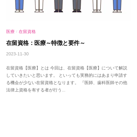
医療
在留資格
/
在留資格：医療～特徴と要件～
2023-11-30
b
y
在留資格【医療】とは 今回は、在留資格【医療】について解説
A
していきたいと思います。 といっても実務的にはあまり申請す
n
る機会が少ない在留資格となります。 『医師、歯科医師その他
d
法律上資格を有する者が行う...
-
U
行
政
書
士
事