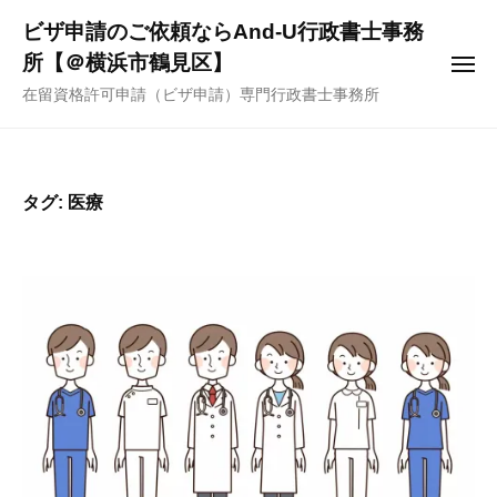
ー
コ
ビザ申請のご依頼ならAnd-U行政書士事務
ン
所【＠横浜市鶴見区】
メ
テ
ニ
在留資格許可申請（ビザ申請）専門行政書士事務所
ュ
ン
ー
ツ
へ
ス
タグ:
医療
キ
ッ
プ