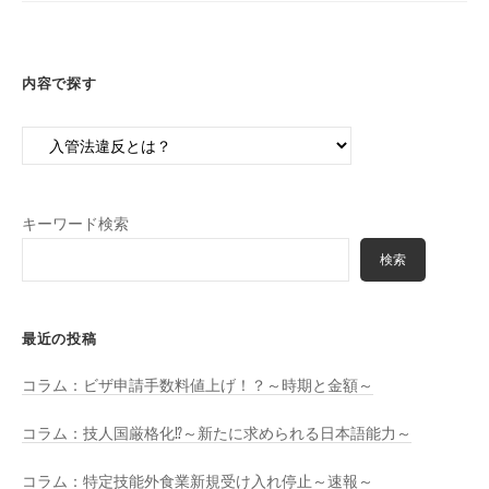
務
所
内容で探す
内
容
で
探
キーワード検索
す
検索
最近の投稿
コラム：ビザ申請手数料値上げ！？～時期と金額～
コラム：技人国厳格化⁉～新たに求められる日本語能力～
コラム：特定技能外食業新規受け入れ停止～速報～