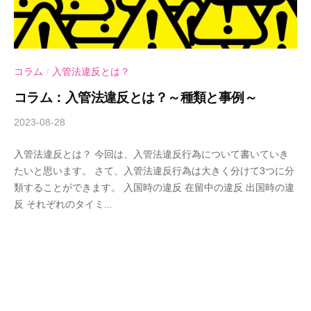
コラム
入管法違反とは？
/
コラム：入管法違反とは？～種類と事例～
2023-08-28
b
y
入管法違反とは？ 今回は、入管法違反行為について書いていき
A
たいと思います。 さて、入管法違反行為は大きく分けて3つに分
n
類することができます。 入国時の違反 在留中の違反 出国時の違
d
反 それぞれのタイミ...
-
U
行
政
書
士
事