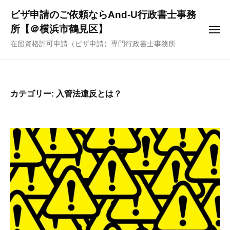
ー
コ
ビザ申請のご依頼ならAnd-U行政書士事務
ン
所【＠横浜市鶴見区】
メ
テ
ニ
在留資格許可申請（ビザ申請）専門行政書士事務所
ュ
ン
ー
ツ
へ
ス
カテゴリー:
入管法違反とは？
キ
ッ
プ