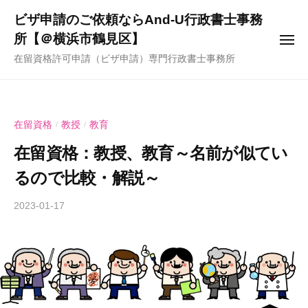
ー
コ
ビザ申請のご依頼ならAnd-U行政書士事務
ン
所【＠横浜市鶴見区】
メ
テ
ニ
在留資格許可申請（ビザ申請）専門行政書士事務所
ュ
ン
ー
ツ
へ
ス
在留資格
教授
教育
/
/
キ
在留資格：教授、教育～名前が似てい
ッ
るので比較・解説～
プ
2023-01-17
b
y
A
n
d
-
U