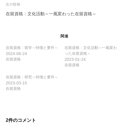
ビ
次の投稿
ゲ
在留資格：文化活動～一風変わった在留資格～
ー
シ
ョ
関連
ン
在留資格：留学～特徴と要件～
在留資格：文化活動～一風変わ
2024-06-24
った在留資格～
在留資格
2023-01-24
在留資格
在留資格：研究～特徴と要件～
2023-03-15
在留資格
2件のコメント