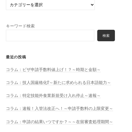
内
容
で
探
キーワード検索
す
検索
最近の投稿
コラム：ビザ申請手数料値上げ！？～時期と金額～
コラム：技人国厳格化⁉～新たに求められる日本語能力～
コラム：特定技能外食業新規受け入れ停止～速報～
コラム：速報！入管法改正へ！～申請手数料の上限変更～
コラム：申請の結果いつですか？～～在留審査処理期間～