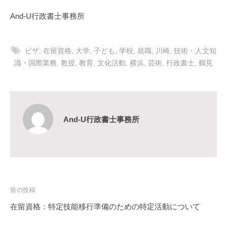
And-U行政書士事務所
ビザ
,
在留資格
,
大学
,
子ども
,
学校
,
就職
,
川崎
,
技術・人文知
識・国際業務
,
教授
,
教育
,
文化活動
,
横浜
,
芸術
,
行政書士
,
鶴見
And-U行政書士事務所
投
前の投稿
稿
在留資格：特定技能移行準備のための特定活動について
ナ