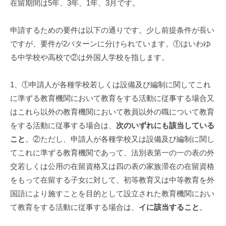
在留期間は5年、3年、1年、3月です。
申請するための要件は以下の通りです。少し前提条件が長い
ですが、要件が2パターンに分けられています。①はいわゆ
る中学校や高校で②は外国人学校を指します。
1、①申請人が各種学校若しくは設備及び編制に関してこれ
に準ずる教育機関において教育をする活動に従事する場合又
はこれら以外の教育機関において教員以外の職について教育
をする活動に従事する場合は、
次のいずれにも該当している
こと
。②ただし、申請人が各種学校又は設備及び編制に関し
てこれに準ずる教育機関であって、法別表第一の一の表の外
交若しくは公用の在留資格又は四の表の家族滞在の在留資格
をもって在留する子女に対して、初等教育又は中等教育を外
国語により施すことを目的として設立された教育機関におい
て教育をする活動に従事する場合は、
イに該当すること
。