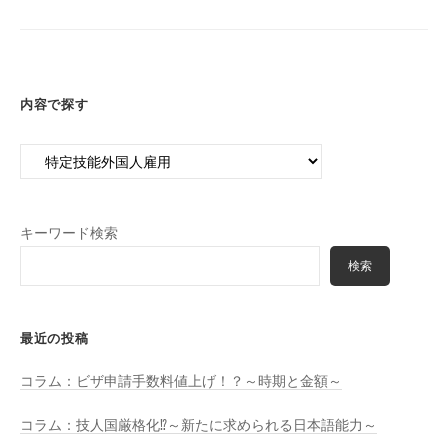
事
務
所
内容で探す
内
容
で
探
キーワード検索
す
検索
最近の投稿
コラム：ビザ申請手数料値上げ！？～時期と金額～
コラム：技人国厳格化⁉～新たに求められる日本語能力～