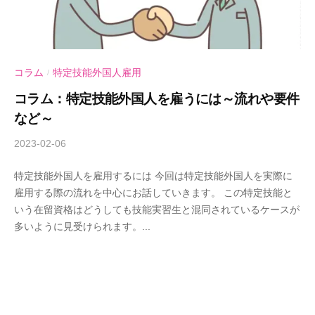
コラム
特定技能外国人雇用
/
コラム：特定技能外国人を雇うには～流れや要件
など～
2023-02-06
b
y
特定技能外国人を雇用するには 今回は特定技能外国人を実際に
A
雇用する際の流れを中心にお話していきます。 この特定技能と
n
いう在留資格はどうしても技能実習生と混同されているケースが
d
多いように見受けられます。...
-
U
行
政
書
士