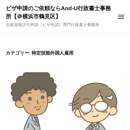
ー
コ
ビザ申請のご依頼ならAnd-U行政書士事務
ン
所【＠横浜市鶴見区】
メ
テ
ニ
在留資格許可申請（ビザ申請）専門行政書士事務所
ュ
ン
ー
ツ
へ
ス
カテゴリー:
特定技能外国人雇用
キ
ッ
プ