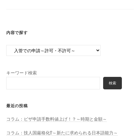
事
務
所
内容で探す
内
容
で
探
キーワード検索
す
検索
最近の投稿
コラム：ビザ申請手数料値上げ！？～時期と金額～
コラム：技人国厳格化⁉～新たに求められる日本語能力～