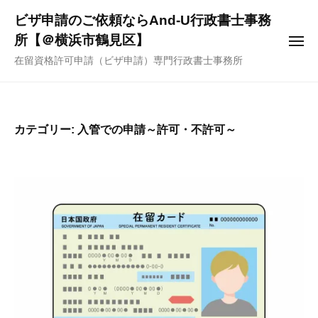
ー
コ
ビザ申請のご依頼ならAnd-U行政書士事務
ン
所【＠横浜市鶴見区】
メ
テ
ニ
在留資格許可申請（ビザ申請）専門行政書士事務所
ュ
ン
ー
ツ
へ
ス
カテゴリー:
入管での申請～許可・不許可～
キ
ッ
プ