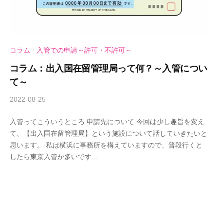
コラム
入管での申請～許可・不許可～
/
コラム：出入国在留管理局って何？～入管につい
て～
2022-08-25
b
y
入管ってこういうところ 申請先について 今回は少し趣旨を変え
A
て、【出入国在留管理局】という施設について話していきたいと
n
思います。 私は横浜に事務所を構えていますので、普段行くと
d
したら東京入管が多いです...
-
U
行
政
書
士