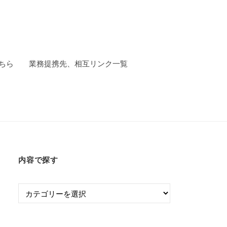
ちら
業務提携先、相互リンク一覧
内容で探す
内
容
で
探