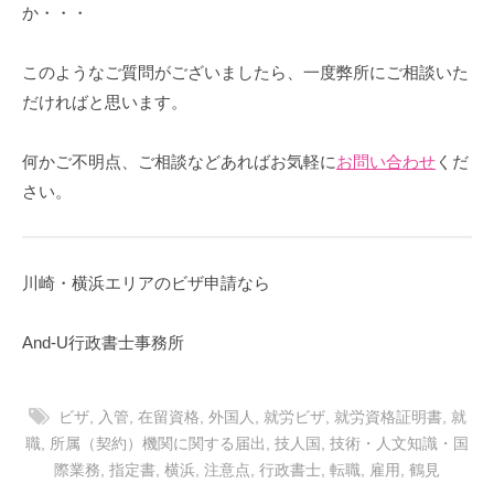
か・・・
このようなご質問がございましたら、一度弊所にご相談いた
だければと思います。
何かご不明点、ご相談などあればお気軽に
お問い合わせ
くだ
さい。
川崎・横浜エリアのビザ申請なら
And-U行政書士事務所
ビザ
,
入管
,
在留資格
,
外国人
,
就労ビザ
,
就労資格証明書
,
就
職
,
所属（契約）機関に関する届出
,
技人国
,
技術・人文知識・国
際業務
,
指定書
,
横浜
,
注意点
,
行政書士
,
転職
,
雇用
,
鶴見