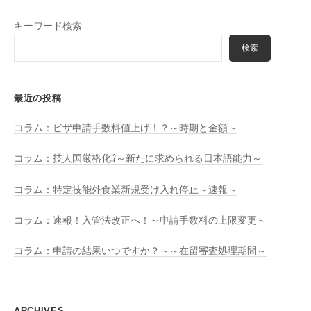
探
キーワード検索
す
検索
最近の投稿
コラム：ビザ申請手数料値上げ！？～時期と金額～
コラム：技人国厳格化⁉～新たに求められる日本語能力～
コラム：特定技能外食業新規受け入れ停止～速報～
コラム：速報！入管法改正へ！～申請手数料の上限変更～
コラム：申請の結果いつですか？～～在留審査処理期間～
ARCHIVES