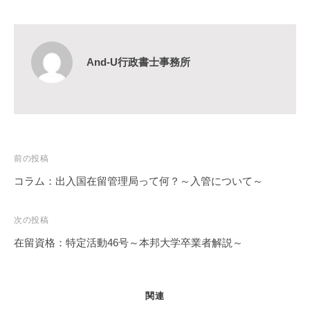
And-U行政書士事務所
投
前の投稿
稿
コラム：出入国在留管理局って何？～入管について～
ナ
ビ
次の投稿
ゲ
在留資格：特定活動46号～本邦大学卒業者解説～
ー
シ
ョ
関連