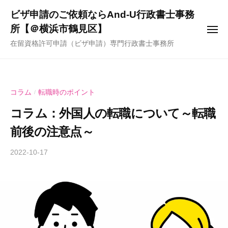
ー
コ
ビザ申請のご依頼ならAnd-U行政書士事務
ン
所【＠横浜市鶴見区】
メ
テ
ニ
在留資格許可申請（ビザ申請）専門行政書士事務所
ュ
ン
ー
ツ
へ
ス
コラム
転職時のポイント
/
キ
コラム：外国人の転職について～転職
ッ
前後の注意点～
プ
2022-10-17
b
y
A
n
d
-
U