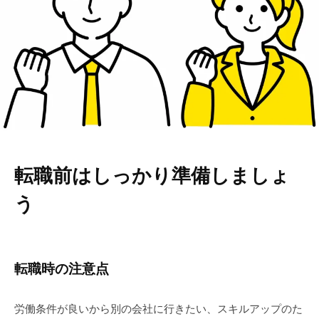
行
政
書
士
事
務
所
転職前はしっかり準備しましょ
う
転職時の注意点
労働条件が良いから別の会社に行きたい、スキルアップのた